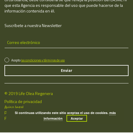
que esta Agencia es responsable del uso que puede hacerse de la
información contenida en él.
Suscríbete a nuestra Newsletter
Acepto
las condiciones y términos de uso
© 2019 Life Olea Regenera
Política de privacidad
Aviso legal
Política de cookies
Si continuas utilizando este sitio aceptas el uso de cookies.
más
Fecha de última actualización: 06/08/2026
información
Aceptar