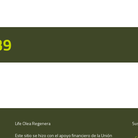
39
Life Olea Regenera
Sus
Este sitio se hizo con el apoyo financiero de la Unión