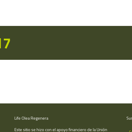
17
Life Olea Regenera
Sus
Este sitio se hizo con el apoyo financiero de la Unión