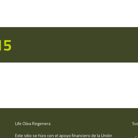
15
Life Olea Regenera
Sus
Este sitio se hizo con el apoyo financiero de la Unión