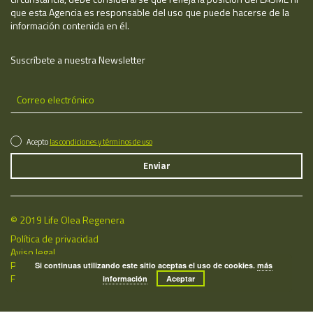
que esta Agencia es responsable del uso que puede hacerse de la
información contenida en él.
Suscríbete a nuestra Newsletter
Acepto
las condiciones y términos de uso
© 2019 Life Olea Regenera
Política de privacidad
Aviso legal
Política de cookies
Si continuas utilizando este sitio aceptas el uso de cookies.
más
Fecha de última actualización: 07/08/2026
información
Aceptar