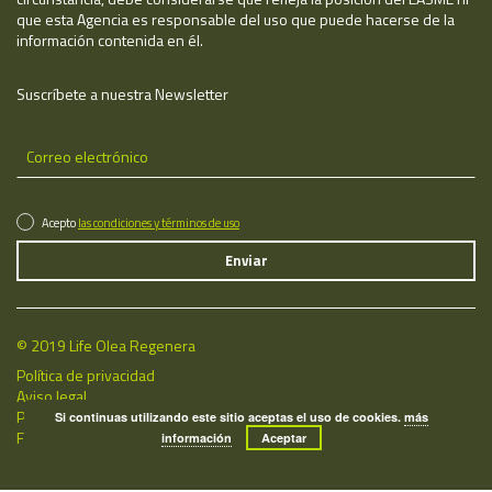
que esta Agencia es responsable del uso que puede hacerse de la
información contenida en él.
Suscríbete a nuestra Newsletter
Acepto
las condiciones y términos de uso
© 2019 Life Olea Regenera
Política de privacidad
Aviso legal
Política de cookies
Si continuas utilizando este sitio aceptas el uso de cookies.
más
Fecha de última actualización: 08/08/2026
información
Aceptar