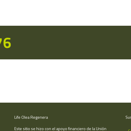
76
Life Olea Regenera
Sus
Este sitio se hizo con el apoyo financiero de la Unión