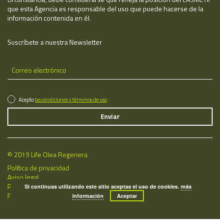
que esta Agencia es responsable del uso que puede hacerse de la
información contenida en él.
Suscríbete a nuestra Newsletter
Acepto
las condiciones y términos de uso
© 2019 Life Olea Regenera
Política de privacidad
Aviso legal
Política de cookies
Si continuas utilizando este sitio aceptas el uso de cookies.
más
Fecha de última actualización: 06/08/2026
información
Aceptar