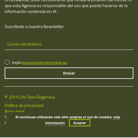
que esta Agencia es responsable del uso que puede hacerse de la
información contenida en él.
Suscríbete a nuestra Newsletter
Acepto
las condiciones y términos de uso
© 2019 Life Olea Regenera
Política de privacidad
Aviso legal
Política de cookies
Si continuas utilizando este sitio aceptas el uso de cookies.
más
Fecha de última actualización: 09/08/2026
información
Aceptar