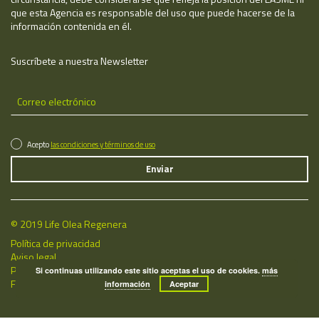
que esta Agencia es responsable del uso que puede hacerse de la
información contenida en él.
Suscríbete a nuestra Newsletter
Acepto
las condiciones y términos de uso
© 2019 Life Olea Regenera
Política de privacidad
Aviso legal
Política de cookies
Si continuas utilizando este sitio aceptas el uso de cookies.
más
Fecha de última actualización: 06/08/2026
información
Aceptar