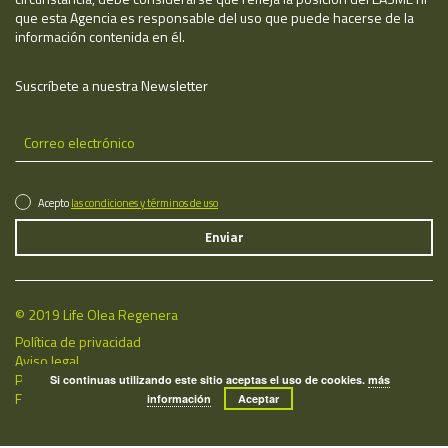
que esta Agencia es responsable del uso que puede hacerse de la
información contenida en él.
Suscríbete a nuestra Newsletter
Acepto
las condiciones y términos de uso
© 2019 Life Olea Regenera
Política de privacidad
Aviso legal
Política de cookies
Si continuas utilizando este sitio aceptas el uso de cookies.
más
Fecha de última actualización: 06/08/2026
información
Aceptar