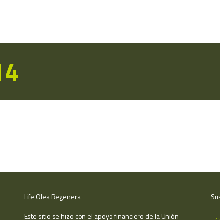
14
Life Olea Regenera
Sus
Este sitio se hizo con el apoyo financiero de la Unión