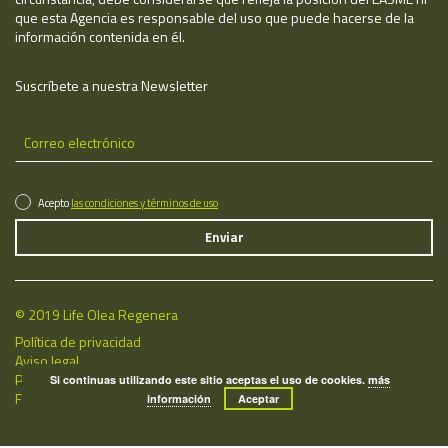
que esta Agencia es responsable del uso que puede hacerse de la
información contenida en él.
Suscríbete a nuestra Newsletter
Acepto
las condiciones y términos de uso
© 2019 Life Olea Regenera
Política de privacidad
Aviso legal
Política de cookies
Si continuas utilizando este sitio aceptas el uso de cookies.
más
Fecha de última actualización: 08/08/2026
información
Aceptar