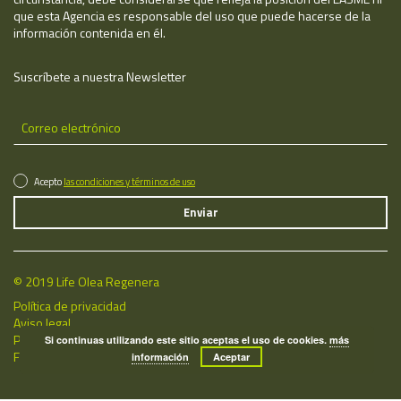
que esta Agencia es responsable del uso que puede hacerse de la
información contenida en él.
Suscríbete a nuestra Newsletter
Acepto
las condiciones y términos de uso
© 2019 Life Olea Regenera
Política de privacidad
Aviso legal
Política de cookies
Si continuas utilizando este sitio aceptas el uso de cookies.
más
Fecha de última actualización: 07/08/2026
información
Aceptar