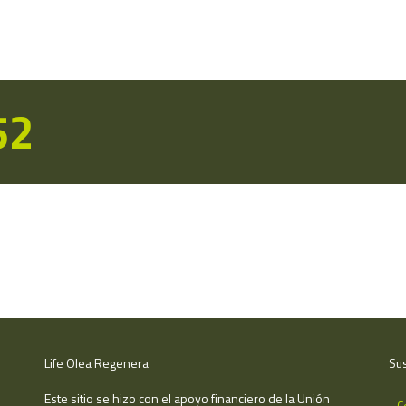
52
Life Olea Regenera
Sus
Este sitio se hizo con el apoyo financiero de la Unión