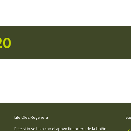
20
Life Olea Regenera
Sus
Este sitio se hizo con el apoyo financiero de la Unión