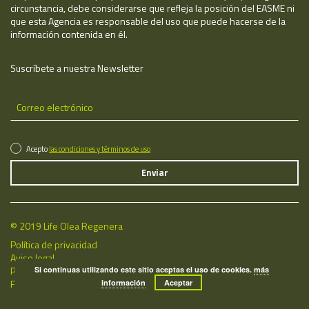
circunstancia, debe considerarse que refleja la posición del EASME ni
que esta Agencia es responsable del uso que puede hacerse de la
información contenida en él.
Suscríbete a nuestra Newsletter
Acepto
las condiciones y términos de uso
© 2019 Life Olea Regenera
Política de privacidad
Aviso legal
Política de cookies
Si continuas utilizando este sitio aceptas el uso de cookies.
más
Fecha de última actualización: 08/08/2026
información
Aceptar